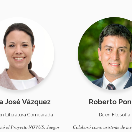
a José Vázquez
Roberto Po
en Literatura Comparada
Dr. en Filosofía
ñó
el Proyecto NOVUS:
Juegos
Colaboro
́
como
asistente
de
inv